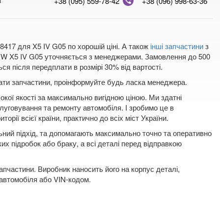
+38 (095) 559-78-42
+38 (096) 998-63-36
8417 для X5 IV G05 по хорошій ціні. А також
інші запчастини
з
 BMW X5 IV G05 уточняється з менеджерами. Замовлення до 500
ся після передплати в розмірі 30% від вартості.
плати запчастини, проінформуйте будь ласка менеджера.
окої якості за максимально вигідною ціною. Ми здатні
луговування та ремонту автомобіля. І зробимо це в
орії всієї країни, практично до всіх міст України.
льний підхід, та допомагають максимально точно та оперативно
ких підробок або браку, а всі деталі перед відправкою
пчастини. Виробник наносить його на корпус деталі,
 автомобіля або VIN-кодом.