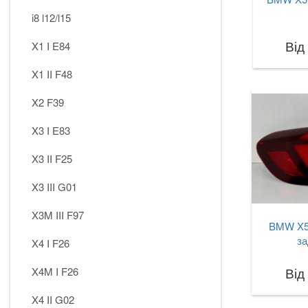
i8 l12/l15
Від
X1 I E84
X1 II F48
X2 F39
X3 I E83
X3 II F25
X3 III G01
X3M III F97
BMW X5
за
X4 I F26
Від
X4M I F26
X4 II G02