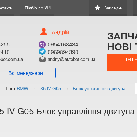
star
нтакти
Підбір по VIN
Закладки
0
Андрій
ЗАПЧ
НОВІ 
8255
0954168434
2410
0969894390
В ЗАКЛАДКИ
КУПИТИ
bot.com.ua
drafts
andriy@autobot.com.ua
ІНТ
Оригінальний номе
Всі менеджери
Примітка:
Шрот
BMW
X5 IV G05
Блок управління двигуна
Менеджер:
E-mail:
Телефон:
 IV G05 Блок управління двигуна
+38 (095) 559-7
+38 (096) 998-6
Волинська о