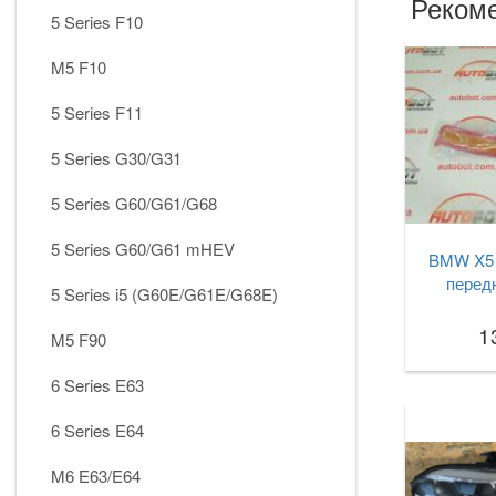
Рекоме
5 Series F10
M5 F10
5 Series F11
5 Series G30/G31
5 Series G60/G61/G68
5 Series G60/G61 mHEV
BMW X5 
перед
5 Series i5 (G60E/G61E/G68E)
1
M5 F90
6 Series E63
6 Series E64
M6 E63/E64