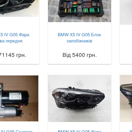
5 IV G05 Фара
BMW X5 IV G05 Блок
ва передня
запобіжників
71145 грн.
Від 5400 грн.
IV G05 Стартер
BMW X5 IV G05 Фара