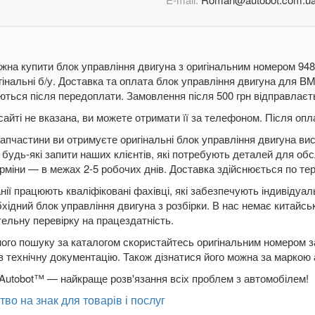
жна купити блок управління двигуна з оригінальним номером 948
гінальні б/у. Доставка та оплата блок управління двигуна для
ються після передоплати. Замовлення після 500 грн відправлаєть
сайті не вказана, ви можете отримати її за телефоном. Після о
апчастини ви отримуєте оригінальні блок управління двигуна вис
будь-які запити наших клієнтів, які потребують деталей для обс
рміни — в межах 2-5 робочих днів. Доставка здійснюється по терит
нії працюють кваліфіковані фахівці, які забезпечують індивідуа
бхідний блок управління двигуна з розбірки. В нас немає китайсь
ельну перевірку на працездатність.
ого пошуку за каталогом скористайтесь оригінальним номером за
в технічну документацію. Також дізнатися його можна за маркою
Autobot™ — найкраще розв'язання всіх проблем з автомобілем!
тво на знак для товарів і послуг