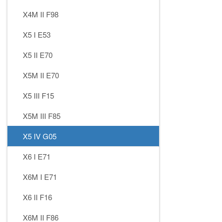
X4M II F98
X5 I E53
X5 II E70
X5M II E70
X5 III F15
X5M III F85
X5 IV G05
X6 I E71
X6M I E71
X6 II F16
X6M II F86