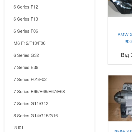
6 Series F12
6 Series F13
6 Series F06
BMW X
пра
M6 F12/F13/F06
Від 
6 Series G32
7 Series E38
7 Series F01/F02
7 Series E65/E66/E67/E68
7 Series G11/G12
8 Series G14/G15/G16
i3 l01
BMW X5 