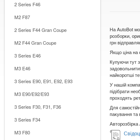
2 Series F46
M2 F87
На AutoBot мо
2 Series F44 Gran Coupe
розборки, ори
грн відправля
M2 F44 Gran Coupe
Якщо ціна на 
3 Series E46
Купуючи тут з
M3 E46
задовольнити 
найкоротші те
3 Series E90, E91, E92, E93
У нашій компа
підібрати нео
M3 E90/E92/E93
проходять рет
3 Series F30, F31, F36
Для самостійн
пакування та 
3 Series F34
Авторозбірка 
M3 F80
Свідоц