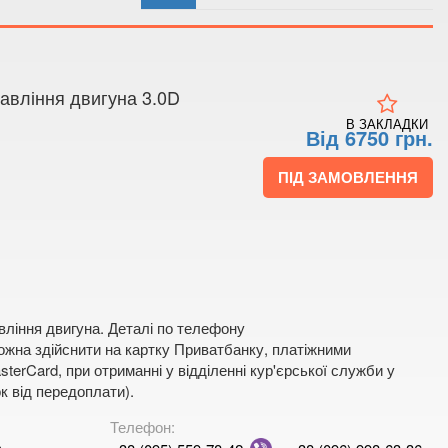
 4
 мапі
авління двигуна 3.0D
В ЗАКЛАДКИ
Від 6750 грн.
ПІД ЗАМОВЛЕННЯ
вління двигуна. Деталі по телефону
жна здійснити на картку Приватбанку, платіжними
terCard, при отриманні у відділенні кур'єрської служби у
к від передоплати).
Телефон:
a