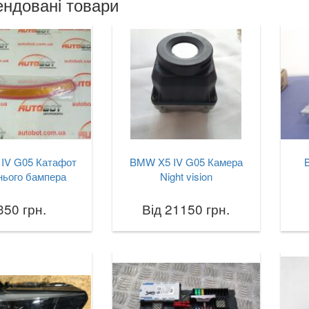
ндовані товари
IV G05 Катафот
BMW X5 IV G05 Камера
нього бампера
Night vision
350 грн.
Від 21150 грн.