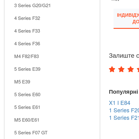
3 Series G20/G21
ІНДИВІД
4 Series F32
ДО
4 Series F33
4 Series F36
Залиште с
M4 F82/F83
5 Series E39
M5 E39
Популярні
5 Series E60
X1 I E84
5 Series E61
1 Series F2
1 Series F2
M5 E60/E61
5 Series F07 GT