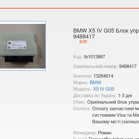
Тимірязєва,
Показати на
BMW X5 IV G05 Блок упр
9488417
Б/В
Код:
tb1013887
Оригінальний номер:
9488417
Аналоги:
13264014
Марка:
BMW
Модель:
X5 IV G05
Доставка по Україні:
1-3 дні
Опис:
Оригінальний блок упра
Оплата:
Оплату запчастини мо
системами Visa та Mas
Вашому місті (залишо
Менеджер:
Роман
E-mail:
Roman@autobot.com.u