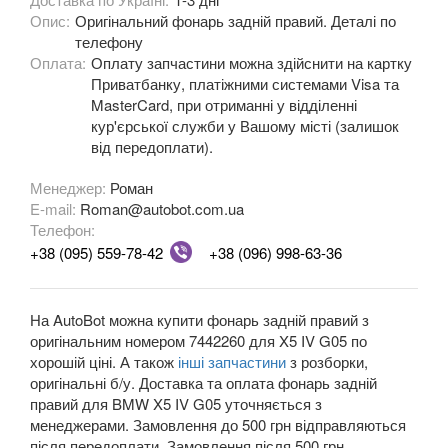
Опис:
Оригінальний фонарь задній правий. Деталі по
M3 E90/E92/E93
телефону
Оплата:
3 Series F30, F31, F36
Оплату запчастини можна здійснити на картку
Приватбанку, платіжними системами Visa та
3 Series F34
MasterCard, при отриманні у відділенні
кур'єрської служби у Вашому місті (залишок
M3 F80
від передоплати).
3 Series G20/G21
Менеджер:
Роман
E-mail:
Roman@autobot.com.ua
4 Series F32
Телефон:
+38 (095) 559-78-42
+38 (096) 998-63-36
4 Series F33
4 Series F36
На AutoBot можна купити фонарь задній правий з
оригінальним номером 7442260 для X5 IV G05 по
M4 F82/F83
хорошій ціні. А також
інші запчастини
з розборки,
оригінальні б/у. Доставка та оплата фонарь задній
5 Series E39
правий для BMW X5 IV G05 уточняється з
менеджерами. Замовлення до 500 грн відправляються
M5 E39
після передоплати. Замовлення після 500 грн