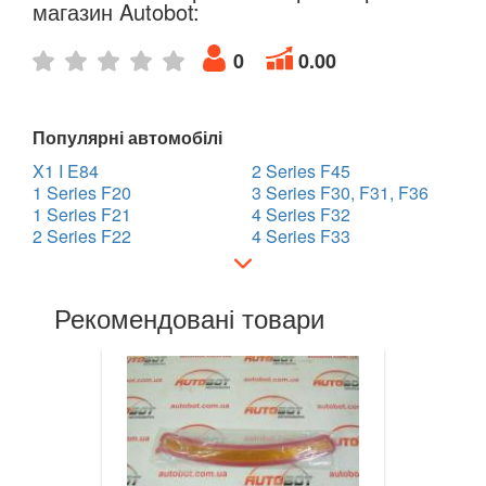
магазин Autobot:
7 Series E65/E66/E67/E68
0
0.00
7 Series G11/G12
8 Series G14/G15/G16
Популярні автомобілі
i3 l01
X1 I E84
2 Series F45
1 Series F20
3 Series F30, F31, F36
i8 l12/l15
1 Series F21
4 Series F32
2 Series F22
4 Series F33
X1 I E84
X1 II F48
Рекомендовані товари
X2 F39
X3 I E83
X3 II F25
X3 III G01