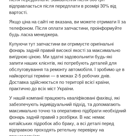
відправлається після передплати в розмірі 30% від
5 Series E60
вартості.
5 Series E61
Якщо ціна на сайті не вказана, ви можете отримати її за
телефоном. Після оплати запчастини, проінформуйте
M5 E60/E61
будь ласка менеджера.
Купуючи тут запчастини ви отримуєте оригінальні
5 Series F07 GT
фонарь задній правий високої якості за максимально
вигідною ціною. Ми здатні задовольнити будь-які
5 Series F10
запити наших клієнтів, які потребують деталей для
обслуговування та ремонту автомобіля. І зробимо це в
M5 F10
найкоротші терміни — в межах 2-5 робочих днів.
Доставка здійснюється по території всієї країни,
5 Series F11
практично до всіх міст України.
5 Series G30/G31
У нашій компанії працюють кваліфіковані фахівці, які
забезпечують індивідуальний підхід, та допомагають
5 Series G60/G61/G68
максимально точно та оперативно підібрати необхідний
фонарь задній правий з розбірки. В нас немає
5 Series G60/G61 mHEV
китайських підробок або браку, а всі деталі перед
відправкою проходять ретельну перевірку на
5 Series i5 (G60E/G61E/G68E)
працездатність.