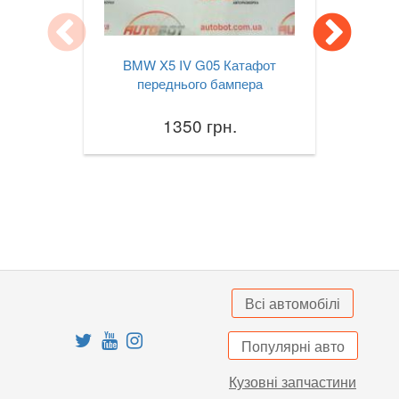
X3M III F97
BMW X5 IV G05 Катафот
X4 I F26
переднього бампера
X4M I F26
1350 грн.
X4 II G02
X4M II F98
X5 I E53
X5 II E70
X5M II E70
Всі автомобілі
X5 III F15
Популярні авто
X5M III F85
Кузовні запчастини
X5 IV G05