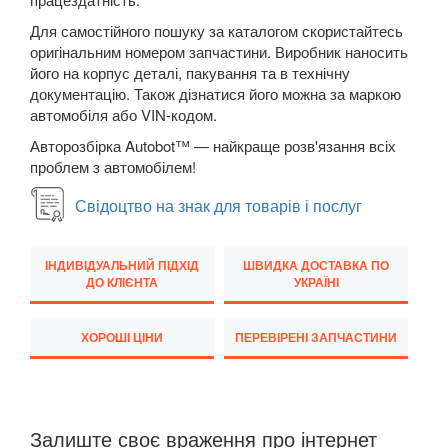
M5 F90
Для самостійного пошуку за каталогом скористайтесь
оригінальним номером запчастини. Виробник наносить
6 Series E63
його на корпус деталі, пакування та в технічну
документацію. Також дізнатися його можна за маркою
6 Series E64
автомобіля або VIN-кодом.
Авторозбірка Autobot™ — найкраще розв'язання всіх
M6 E63/E64
проблем з автомобілем!
6 Series F12
Свідоцтво на знак для товарів і послуг
6 Series F13
ІНДИВІДУАЛЬНИЙ ПІДХІД
ШВИДКА ДОСТАВКА ПО
6 Series F06
ДО КЛІЄНТА
УКРАЇНІ
M6 F12/F13/F06
ХОРОШІ ЦІНИ
ПЕРЕВІРЕНІ ЗАПЧАСТИНИ
6 Series G32
7 Series E38
Залиште своє враження про інтернет
7 Series F01/F02