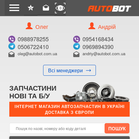
menu
star
drafts
0
0
Олег
Андрій
Б/В
В ЗАКЛАДКИ
0988978255
0954168434
0506722410
0969894390
oleg@autobot.com.ua
andriy@autobot.com.ua
drafts
drafts
Всі менеджери
КУПИТИ
ЗАПЧАСТИНИ
Оригінальний номер:
НОВІ ТА Б/У
Примітка:
ІНТЕРНЕТ МАГАЗИН АВТОЗАПЧАСТИН В УКРАЇНІ
ДОСТАВКА З ЄВРОПИ
Менеджер:
E-mail:
Телефон: