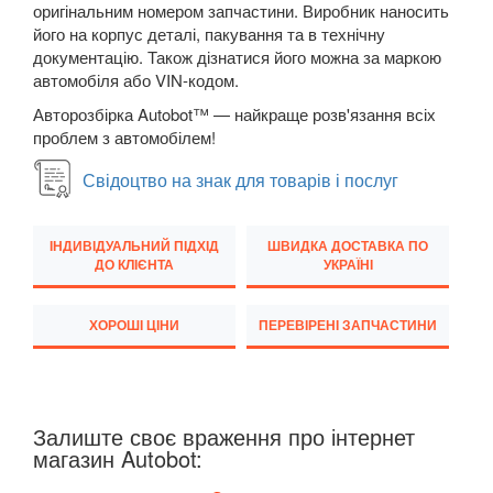
оригінальним номером запчастини. Виробник наносить
M5 F90
його на корпус деталі, пакування та в технічну
документацію. Також дізнатися його можна за маркою
6 Series E63
автомобіля або VIN-кодом.
Авторозбірка Autobot™ — найкраще розв'язання всіх
6 Series E64
проблем з автомобілем!
M6 E63/E64
Свідоцтво на знак для товарів і послуг
6 Series F12
ІНДИВІДУАЛЬНИЙ ПІДХІД
ШВИДКА ДОСТАВКА ПО
6 Series F13
ДО КЛІЄНТА
УКРАЇНІ
6 Series F06
ХОРОШІ ЦІНИ
ПЕРЕВІРЕНІ ЗАПЧАСТИНИ
M6 F12/F13/F06
6 Series G32
Залиште своє враження про інтернет
7 Series E38
магазин Autobot:
7 Series F01/F02