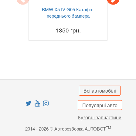
BMW X5 IV G05 Катафот
X3M III F97
переднього бампера
X4 I F26
1350 грн.
X4M I F26
X4 II G02
X4M II F98
X5 I E53
X5 II E70
Всі автомобілі
X5M II E70
Популярні авто
X5 III F15
Кузовні запчастини
X5M III F85
TM
2014 - 2026 © Авторозборка AUTOBOT
X5 IV G05