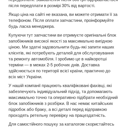
після передплати в розмірі 30% від вартості.
5 Series E60
Якщо ціна на сайті не вказана, ви можете отримати її за
5 Series E61
телефоном. Після оплати запчастини, проінформуйте
будь ласка менеджера.
M5 E60/E61
Купуючи тут запчастини ви отримуєте оригінальні блок
запобіжників високої якості за максимально вигідною
5 Series F07 GT
ціною. Ми здатні задовольнити будь-які запити наших
клієнтів, які потребують деталей для обслуговування
5 Series F10
та ремонту автомобіля. І зробимо це в найкоротші
терміни — в межах 2-5 робочих днів. Доставка
M5 F10
здійснюється по території всієї країни, практично до
всіх міст України.
5 Series F11
У нашій компанії працюють кваліфіковані фахівці, які
5 Series G30/G31
забезпечують індивідуальний підхід, та допомагають
максимально точно та оперативно підібрати необхідний
5 Series G60/G61/G68
блок запобіжників з розбірки. В нас немає китайських
підробок або браку, а всі деталі перед відправкою
5 Series G60/G61 mHEV
проходять ретельну перевірку на працездатність.
5 Series i5 (G60E/G61E/G68E)
Для самостійного пошуку за каталогом скористайтесь