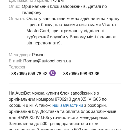
Опис:
Оригінальний блок запобіжників. Деталі по
M3 E90/E92/E93
телефону
Оплата:
3 Series F30, F31, F36
Оплату запчастини можна здійснити на картку
Приватбанку, платіжними системами Visa та
3 Series F34
MasterCard, при отриманні у відділенні
кур'єрської служби у Вашому місті (залишок
M3 F80
від передоплати).
3 Series G20/G21
Менеджер:
Роман
E-mail:
Roman@autobot.com.ua
4 Series F32
Телефон:
+38 (095) 559-78-42
+38 (096) 998-63-36
4 Series F33
4 Series F36
На AutoBot можна купити блок запобіжників з
оригінальним номером 8706213 для X5 IV G05 по
M4 F82/F83
хорошій ціні. А також
інші запчастини
з розборки,
оригінальні б/у. Доставка та оплата блок запобіжників
5 Series E39
для BMW X5 IV G05 уточняється з менеджерами.
Замовлення до 500 грн відправляються після
M5 E39
передоплати. Замовлення після 500 грн відправлається