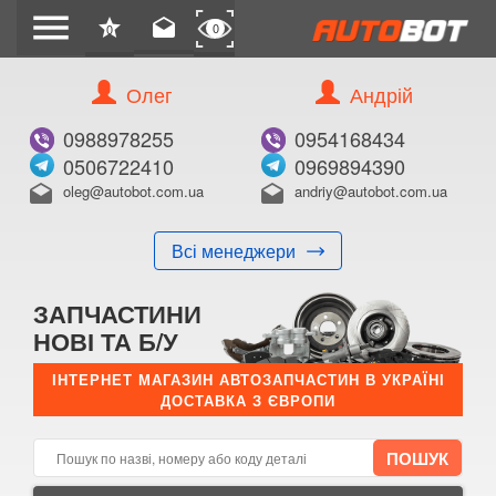
menu
star
drafts
0
0
Олег
Андрій
Б/В
В ЗАКЛАДКИ
0988978255
0954168434
0506722410
0969894390
oleg@autobot.com.ua
andriy@autobot.com.ua
drafts
drafts
Всі менеджери
КУПИТИ
ЗАПЧАСТИНИ
Оригінальний номер:
НОВІ ТА Б/У
Примітка:
ІНТЕРНЕТ МАГАЗИН АВТОЗАПЧАСТИН В УКРАЇНІ
ДОСТАВКА З ЄВРОПИ
Менеджер:
E-mail:
Телефон: