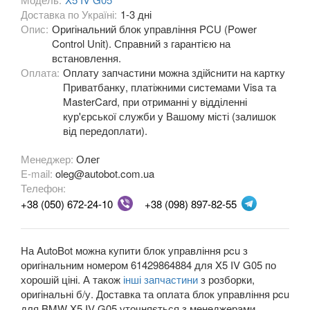
Доставка по Україні:
1-3 дні
M3 E90/E92/E93
Опис:
Оригінальний блок управління PCU (Power
3 Series F30, F31, F36
Control Unit). Справний з гарантією на
встановлення.
3 Series F34
Оплата:
Оплату запчастини можна здійснити на картку
Приватбанку, платіжними системами Visa та
M3 F80
MasterCard, при отриманні у відділенні
кур'єрської служби у Вашому місті (залишок
3 Series G20/G21
від передоплати).
4 Series F32
Менеджер:
Олег
E-mail:
oleg@autobot.com.ua
4 Series F33
Телефон:
+38 (050) 672-24-10
+38 (098) 897-82-55
4 Series F36
M4 F82/F83
На AutoBot можна купити блок управління pcu з
оригінальним номером 61429864884 для X5 IV G05 по
5 Series E39
хорошій ціні. А також
інші запчастини
з розборки,
оригінальні б/у. Доставка та оплата блок управління pcu
M5 E39
для BMW X5 IV G05 уточняється з менеджерами.