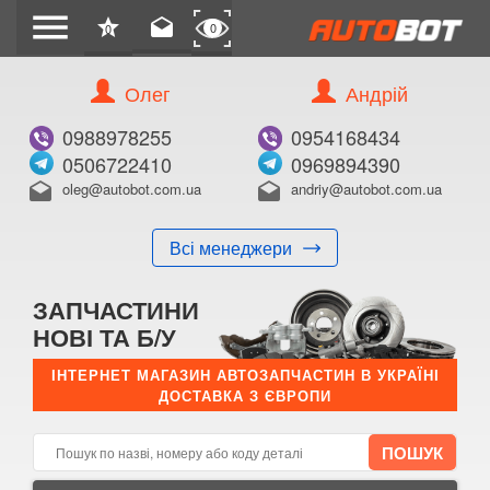
menu
star
drafts
0
0
Олег
Андрій
Б/В
В ЗАКЛАДКИ
0988978255
0954168434
0506722410
0969894390
oleg@autobot.com.ua
andriy@autobot.com.ua
drafts
drafts
Всі менеджери
КУПИТИ
ЗАПЧАСТИНИ
Оригінальний номер:
НОВІ ТА Б/У
Примітка:
ІНТЕРНЕТ МАГАЗИН АВТОЗАПЧАСТИН В УКРАЇНІ
ДОСТАВКА З ЄВРОПИ
Менеджер:
E-mail:
Телефон: