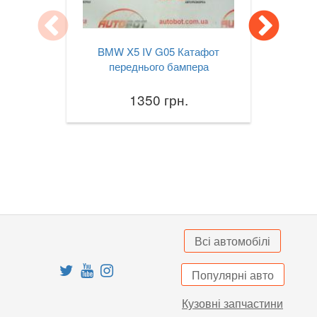
X3M III F97
BMW X5 IV G05 Катафот
X4 I F26
переднього бампера
X4M I F26
1350 грн.
X4 II G02
X4M II F98
X5 I E53
X5 II E70
X5M II E70
Всі автомобілі
X5 III F15
Популярні авто
X5M III F85
Кузовні запчастини
X5 IV G05