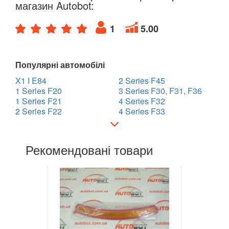
магазин Autobot:
7 Series E65/E66/E67/E68
1
5.00
7 Series G11/G12
8 Series G14/G15/G16
Популярні автомобілі
i3 l01
X1 I E84
2 Series F45
1 Series F20
3 Series F30, F31, F36
i8 l12/l15
1 Series F21
4 Series F32
2 Series F22
4 Series F33
X1 I E84
X1 II F48
Рекомендовані товари
X2 F39
X3 I E83
X3 II F25
X3 III G01