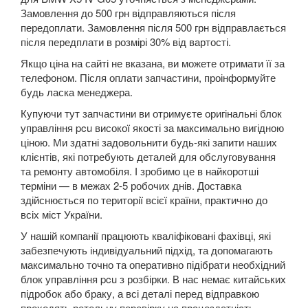
Замовлення до 500 грн відправляються після
5 Series E60
передоплати. Замовлення після 500 грн відправлається
після передплати в розмірі 30% від вартості.
5 Series E61
Якщо ціна на сайті не вказана, ви можете отримати її за
M5 E60/E61
телефоном. Після оплати запчастини, проінформуйте
будь ласка менеджера.
5 Series F07 GT
Купуючи тут запчастини ви отримуєте оригінальні блок
управління pcu високої якості за максимально вигідною
5 Series F10
ціною. Ми здатні задовольнити будь-які запити наших
клієнтів, які потребують деталей для обслуговування
M5 F10
та ремонту автомобіля. І зробимо це в найкоротші
терміни — в межах 2-5 робочих днів. Доставка
5 Series F11
здійснюється по території всієї країни, практично до
всіх міст України.
5 Series G30/G31
У нашій компанії працюють кваліфіковані фахівці, які
5 Series G60/G61/G68
забезпечують індивідуальний підхід, та допомагають
максимально точно та оперативно підібрати необхідний
5 Series G60/G61 mHEV
блок управління pcu з розбірки. В нас немає китайських
підробок або браку, а всі деталі перед відправкою
5 Series i5 (G60E/G61E/G68E)
проходять ретельну перевірку на працездатність.