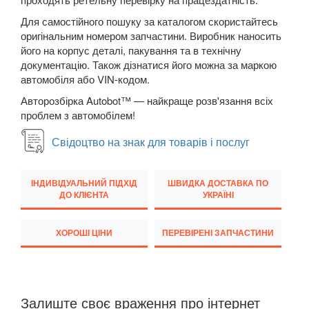
M5 F90
Для самостійного пошуку за каталогом скористайтесь
оригінальним номером запчастини. Виробник наносить
6 Series E63
його на корпус деталі, пакування та в технічну
документацію. Також дізнатися його можна за маркою
6 Series E64
автомобіля або VIN-кодом.
Авторозбірка Autobot™ — найкраще розв'язання всіх
M6 E63/E64
проблем з автомобілем!
6 Series F12
Свідоцтво на знак для товарів і послуг
6 Series F13
ІНДИВІДУАЛЬНИЙ ПІДХІД
ШВИДКА ДОСТАВКА ПО
6 Series F06
ДО КЛІЄНТА
УКРАЇНІ
M6 F12/F13/F06
ХОРОШІ ЦІНИ
ПЕРЕВІРЕНІ ЗАПЧАСТИНИ
6 Series G32
7 Series E38
Залиште своє враження про інтернет
7 Series F01/F02