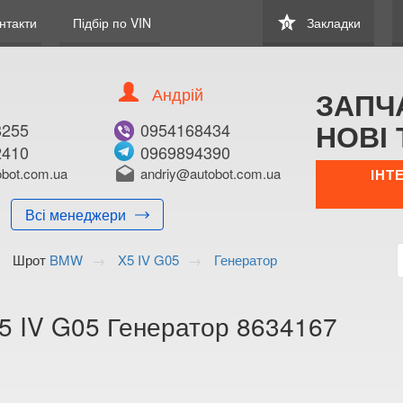
star
нтакти
Підбір по VIN
Закладки
0
Андрій
ЗАПЧ
НОВІ 
8255
0954168434
2410
0969894390
В ЗАКЛАДКИ
КУПИТИ
bot.com.ua
drafts
andriy@autobot.com.ua
ІНТ
Оригінальний номе
Всі менеджери
Примітка:
Шрот
BMW
X5 IV G05
Генератор
Менеджер:
E-mail:
Телефон:
 IV G05 Генератор 8634167
+38 (095) 559-7
+38 (096) 998-6
Волинська о