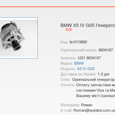
Тимірязєва,
Показати на
BMW X5 IV G05 Генерато
Б/В
Код:
tb1013890
Оригінальний номер:
8634167
Аналоги:
1231 8634167
Марка:
BMW
Модель:
X5 IV G05
Доставка по Україні:
1-3 дні
Опис:
Оригінальний генератор
Оплата:
Оплату запчастини мо
системами Visa та Mas
Вашому місті (залишо
Менеджер:
Роман
E-mail:
Roman@autobot.com.u