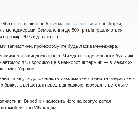
 G05 по хорошій ціні. А також
інші запчастини
з розборки,
ся з менеджерами. Замовлення до 500 грн відправляються
в розмірі 30% від вартості.
плати запчастини, проінформуйте будь ласка менеджера.
 максимально вигідною ціною. Ми здатні задовольнити будь-які
 автомобіля. І зробимо це в найкоротші терміни — в межах 2-
сіх міст України.
льний підхід, та допомагають максимально точно та оперативно
бо браку, а всі деталі перед відправкою проходять ретельну
пчастини. Виробник наносить його на корпус деталі,
 автомобіля або VIN-кодом.