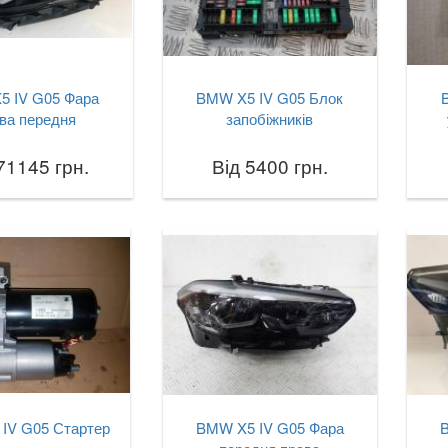
5 IV G05 Фара
BMW X5 IV G05 Блок
ва передня
запобіжників
71145 грн.
Від 5400 грн.
IV G05 Стартер
BMW X5 IV G05 Фара