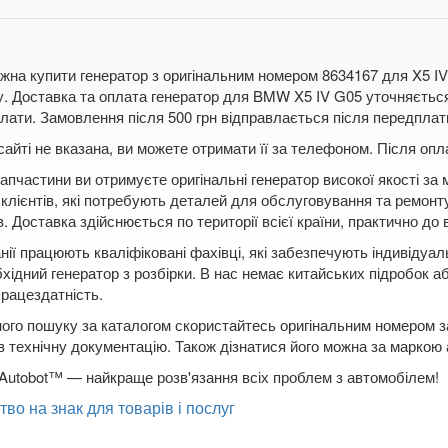
жна купити генератор з оригінальним номером 8634167 для X5 IV
/у. Доставка та оплата генератор для BMW X5 IV G05 уточняєть
лати. Замовлення після 500 грн відправлається після передплати 
сайті не вказана, ви можете отримати її за телефоном. Після о
апчастини ви отримуєте оригінальні генератор високої якості за
клієнтів, які потребують деталей для обслуговування та ремонту
. Доставка здійснюється по території всієї країни, практично до в
нії працюють кваліфіковані фахівці, які забезпечують індивідуа
бхідний генератор з розбірки. В нас немає китайських підробок а
працездатність.
ого пошуку за каталогом скористайтесь оригінальним номером за
в технічну документацію. Також дізнатися його можна за маркою
Autobot™ — найкраще розв'язання всіх проблем з автомобілем!
тво на знак для товарів і послуг