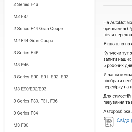
2 Series F46
M2 F87
На AutoBot мо
2 Series F44 Gran Coupe
оригінальні б
після передоп
M2 F44 Gran Coupe
Якщо ціна на 
3 Series E46
Купуючи тут з
запити наших 
M3 E46
5 робочих днів
У нашій компа
3 Series E90, E91, E92, E93
підібрати нео
перевірку на 
M3 E90/E92/E93
Для самостійн
3 Series F30, F31, F36
пакування та 
Авторозбірка 
3 Series F34
Свідоц
M3 F80