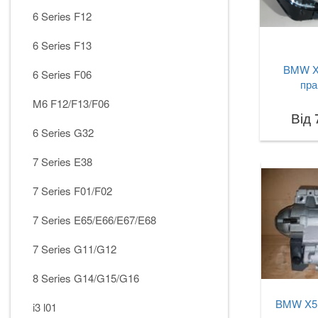
6 Series F12
6 Series F13
BMW X
6 Series F06
пра
M6 F12/F13/F06
Від 
6 Series G32
7 Series E38
7 Series F01/F02
7 Series E65/E66/E67/E68
7 Series G11/G12
8 Series G14/G15/G16
BMW X5 
i3 l01