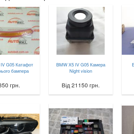
IV G05 Катафот
BMW X5 IV G05 Камера
нього бампера
Night vision
350 грн.
Від 21150 грн.