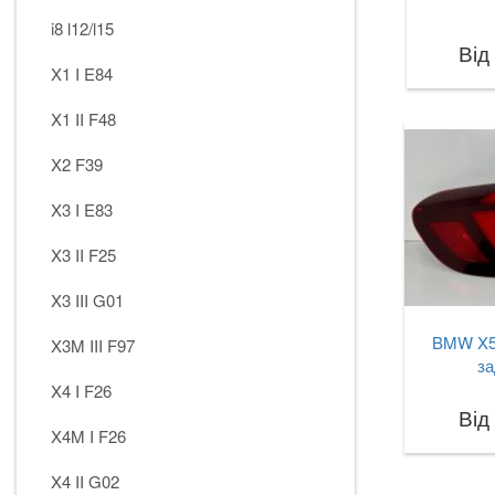
i8 l12/l15
Від
X1 I E84
X1 II F48
X2 F39
X3 I E83
X3 II F25
X3 III G01
BMW X5
X3M III F97
за
X4 I F26
Від
X4M I F26
X4 II G02