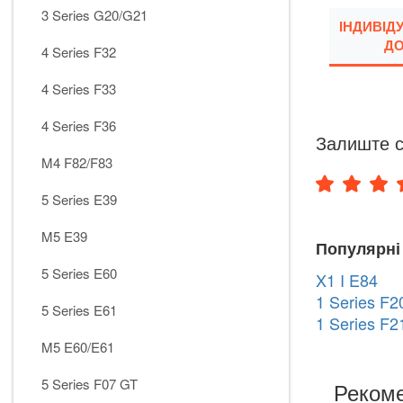
3 Series G20/G21
ІНДИВІД
ДО
4 Series F32
4 Series F33
4 Series F36
Залиште с
M4 F82/F83
5 Series E39
M5 E39
Популярні
5 Series E60
X1 I E84
1 Series F2
5 Series E61
1 Series F2
M5 E60/E61
5 Series F07 GT
Рекоме