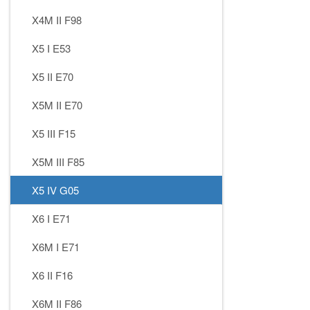
X4M II F98
X5 I E53
X5 II E70
X5M II E70
X5 III F15
X5M III F85
X5 IV G05
X6 I E71
X6M I E71
X6 II F16
X6M II F86