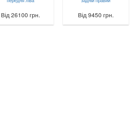
передня ліва
задній правий
Від 26100 грн.
Від 9450 грн.